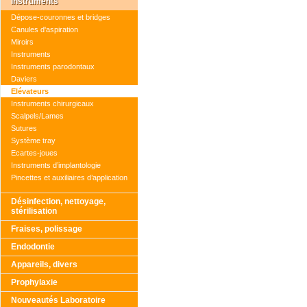
Instruments
Dépose-couronnes et bridges
Canules d'aspiration
Miroirs
Instruments
Instruments parodontaux
Daviers
Elévateurs
Instruments chirurgicaux
Scalpels/Lames
Sutures
Système tray
Ecartes-joues
Instruments d’implantologie
Pincettes et auxiliaires d’application
Désinfection, nettoyage,
stérilisation
Fraises, polissage
Endodontie
Appareils, divers
Prophylaxie
Nouveautés Laboratoire