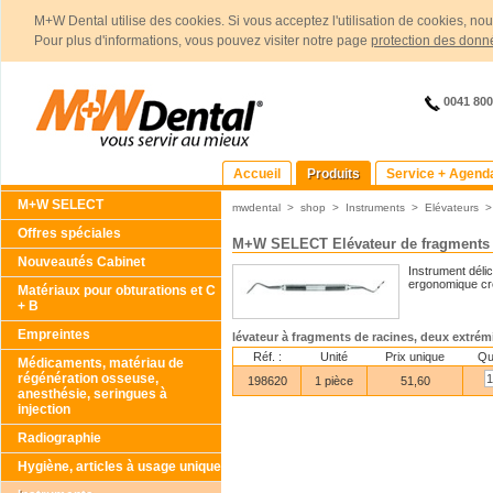
M+W Dental utilise des cookies. Si vous acceptez l'utilisation de cookies, no
Pour plus d'informations, vous pouvez visiter notre page
protection des donn
0041 80
Accueil
Produits
Service + Agend
M+W SELECT
mwdental
>
shop
>
Instruments
>
Elévateurs
Offres spéciales
M+W SELECT Elévateur de fragments r
Nouveautés Cabinet
Instrument délic
ergonomique cre
Matériaux pour obturations et C
+ B
Empreintes
lévateur à fragments de racines, deux extrém
Réf. :
Unité
Prix unique
Qu
Médicaments, matériau de
régénération osseuse,
198620
1 pièce
51,60
anesthésie, seringues à
injection
Radiographie
Hygiène, articles à usage unique