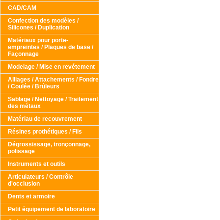
CAD/CAM
Confection des modèles /
Silicones / Duplication
Matériaux pour porte-
empreintes / Plaques de base /
Façonnage
Modelage / Mise en revétement
Alliages / Attachements / Fondre
/ Coulée / Brûleurs
Sablage / Nettoyage / Traitement
des métaux
Matériau de recouvrement
Résines prothétiques / Fils
Dégrossissage, tronçonnage,
polissage
Instruments et outils
Articulateurs / Contrôle
d'occlusion
Dents et armoire
Petit équipement de laboratoire