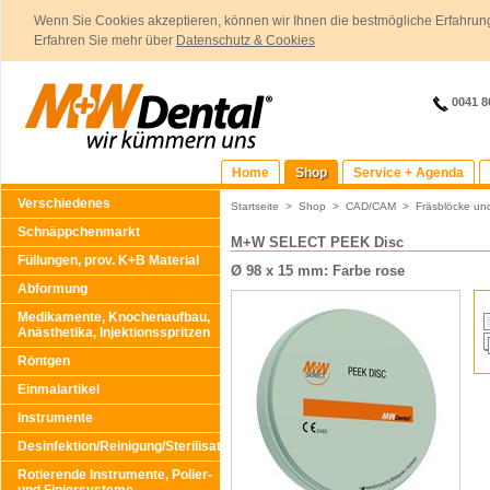
Wenn Sie Cookies akzeptieren, können wir Ihnen die bestmögliche Erfahrung
Erfahren Sie mehr über
Datenschutz & Cookies
0041 8
Home
Shop
Service + Agenda
Verschiedenes
Startseite
>
Shop
>
CAD/CAM
>
Fräsblöcke un
Schnäppchenmarkt
M+W SELECT PEEK Disc
Füllungen, prov. K+B Material
Ø 98 x 15 mm: Farbe rose
Abformung
Medikamente, Knochenaufbau,
Anästhetika, Injektionsspritzen
Röntgen
Einmalartikel
Instrumente
Desinfektion/Reinigung/Sterilisation
Rotierende Instrumente, Polier-