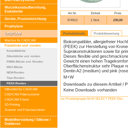
und Finiersysteme
Wurzelkanalaufbereitung,
Endodontie
Art.Nr.
Einheit
Preis
Geräte, Praxiseinrichtung
374913
1 Stck.
230,00
Prophylaxe
CAD/CAM
Produktdetails
Produktbewertung
Wachse für CAD/CAM
Biokompatibler, allergiefreier Hoc
Fräsblöcke und -ronden
(PEEK) zur Herstellung von Kronen
Suprakonstruktionen sowie für pri
Keramikblöcke
Dieses flexible und geschmacksneut
Zirkonblöcke und -ronden
Gewicht einen hohen Tragekomfort,
PMMA-Blöcke und -Ronden
Oberflächenstruktur sehr Plaque resi
WAX-Blöcke
Dentin A2 (medium) und pink (rose
NEM-Ronden
M+W
Titan-Ronden
PEEK-Ronden
Downloads zu diesem Artikel / 
Hilfsmittel für CAD/CAM
Keine Downloads vorhanden
CAD/CAM Poliersysteme
zur Produktgruppe M+W SELECT PEEK Disc
CAD/CAM Fräser
3D-Printing
Scanner und Fräsmaschinen
Modellherstellung / Silikone /
Dublieren