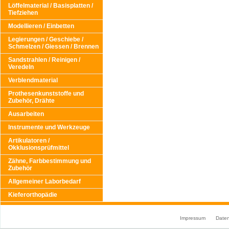
Löffelmaterial / Basisplatten /
Tiefziehen
Modellieren / Einbetten
Legierungen / Geschiebe /
Schmelzen / Giessen / Brennen
Sandstrahlen / Reinigen /
Veredeln
Verblendmaterial
Prothesenkunststoffe und
Zubehör, Drähte
Ausarbeiten
Instrumente und Werkzeuge
Artikulatoren /
Okklusionsprüfmittel
Zähne, Farbbestimmung und
Zubehör
Allgemeiner Laborbedarf
Kieferorthopädie
Impressum
Date