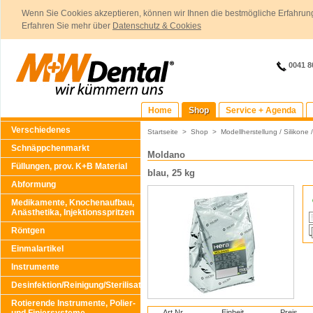
Wenn Sie Cookies akzeptieren, können wir Ihnen die bestmögliche Erfahrung
Erfahren Sie mehr über
Datenschutz & Cookies
0041 8
Home
Shop
Service + Agenda
Verschiedenes
Startseite
>
Shop
>
Modellherstellung / Silikone 
Schnäppchenmarkt
Moldano
Füllungen, prov. K+B Material
blau, 25 kg
Abformung
Medikamente, Knochenaufbau,
Anästhetika, Injektionsspritzen
Röntgen
Einmalartikel
Instrumente
Desinfektion/Reinigung/Sterilisation
Rotierende Instrumente, Polier-
Art.Nr.
Einheit
Preis