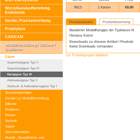
und Finiersysteme
9913
1 Karton
69,90
Wurzelkanalaufbereitung,
Endodontie
Geräte, Praxiseinrichtung
Produktdetails
Produktbewertung
Prophylaxe
Bewährter Modellhartgips der Typklasse III
Heraeus Kulzer
CAD/CAM
Downloads zu diesem Artikel / Produkt
Modellherstellung / Silikone /
Keine Downloads vorhanden
Dublieren
zur Produktgruppe Moldano
Gipse
Superhartgipse Typ V
Superhartgipse Typ IV
Hartgipse Typ III
Alabastergipse Typ II
Abdruck- & Artikulationsgipse Typ I
Stumpfmaterialien
Geräte zur Modellherstellung
Silikone
Dublieren
Pinnen
Sockeln
Sägen
Sekundenkleber
Modell-, Stumpfhärter und