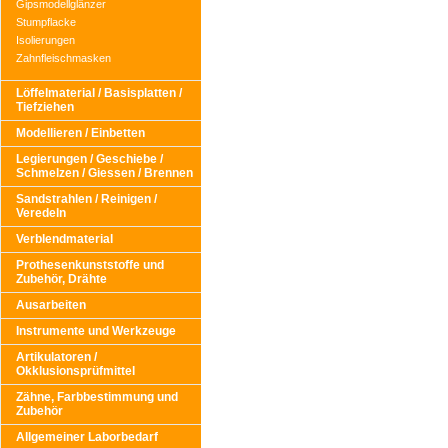
Gipsmodellglänzer
Stumpflacke
Isolierungen
Zahnfleischmasken
Löffelmaterial / Basisplatten /
Tiefziehen
Modellieren / Einbetten
Legierungen / Geschiebe /
Schmelzen / Giessen / Brennen
Sandstrahlen / Reinigen /
Veredeln
Verblendmaterial
Prothesenkunststoffe und
Zubehör, Drähte
Ausarbeiten
Instrumente und Werkzeuge
Artikulatoren /
Okklusionsprüfmittel
Zähne, Farbbestimmung und
Zubehör
Allgemeiner Laborbedarf