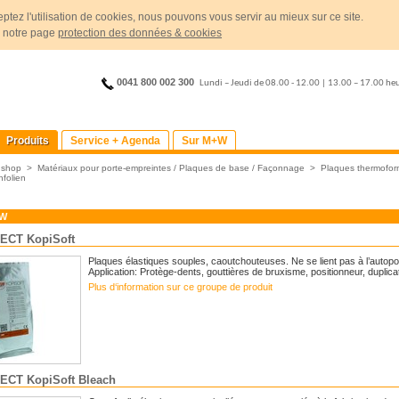
ptez l'utilisation de cookies, nous pouvons vous servir au mieux sur ce site.
r notre page
protection des données & cookies
0041 800 002 300
Lundi – Jeudi de 08.00 - 12.00 | 13.00 – 17.00 he
Produits
Service + Agenda
Sur M+W
>
shop
>
Matériaux pour porte-empreintes / Plaques de base / Façonnage
>
Plaques thermofor
folien
+W
ECT KopiSoft
Plaques élastiques souples, caoutchouteuses. Ne se lient pas à l’autop
Application: Protège-dents, gouttières de bruxisme, positionneur, duplica
Plus d‘information sur ce groupe de produit
CT KopiSoft Bleach