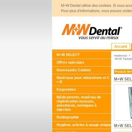
M+W Dental utilise des cookies. Si vous acce
Pour plus d'informations, vous pouvez visite
Accueil
M+W SELECT
mwdental
M+W Tiefzieh
Offres spéciales
Nouveautés Cabinet
Produit M
Matériaux pour obturations et C
M+W SEL
+ B
Empreintes
Médicaments, matériau de
régénération osseuse,
anesthésie, seringues à
injection
Radiographie
Hygiène, articles à usage unique
M+W SELE