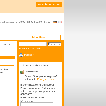
accepter et fermer
ures
|
Vendredi de
08.00 - 12.00 | 13.00 – 16.30
Mon M+W
mables
>
Recherche avancée
Imprimer
Votre service direct
olymère.
S'identifier
tas.
Vous n'êtes pas enregistré?
cliquez ici
Enregistrement
Indentification d'utilisateur
Entrez votre nom d'utilisateur et
votre mot de passe pour vous
connecter
Identification facile
N° de client