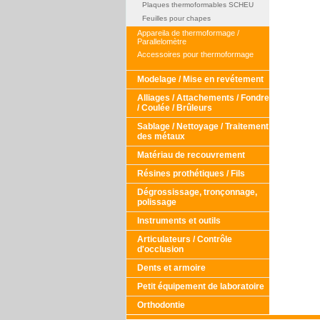
Plaques thermoformables SCHEU
Feuilles pour chapes
Appareila de thermoformage /
Parallelomètre
Accessoires pour thermoformage
Modelage / Mise en revétement
Alliages / Attachements / Fondre
/ Coulée / Brûleurs
Sablage / Nettoyage / Traitement
des métaux
Matériau de recouvrement
Résines prothétiques / Fils
Dégrossissage, tronçonnage,
polissage
Instruments et outils
Articulateurs / Contrôle
d'occlusion
Dents et armoire
Petit équipement de laboratoire
Orthodontie