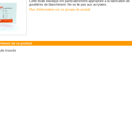
Cette feulle élastique est particuliérement appropriée à la fabrication de
gouttiéres de blanchiment. Ne se lie pas aux acrylates.
Plus d‘information sur ce groupe de produit
rtiment de ce produit
its trouvés