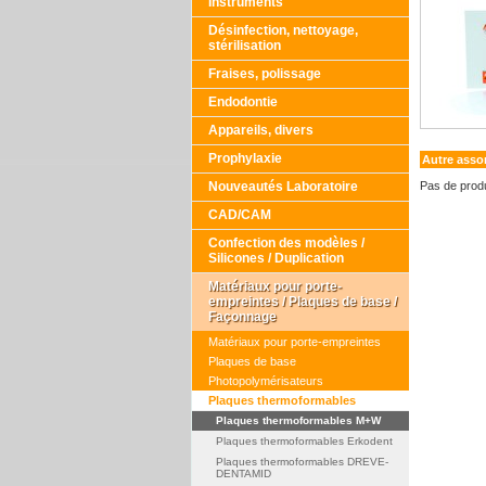
Instruments
Désinfection, nettoyage,
stérilisation
Fraises, polissage
Endodontie
Appareils, divers
Prophylaxie
Autre asso
Nouveautés Laboratoire
Pas de produ
CAD/CAM
Confection des modèles /
Silicones / Duplication
Matériaux pour porte-
empreintes / Plaques de base /
Façonnage
Matériaux pour porte-empreintes
Plaques de base
Photopolymérisateurs
Plaques thermoformables
Plaques thermoformables M+W
Plaques thermoformables Erkodent
Plaques thermoformables DREVE-
DENTAMID