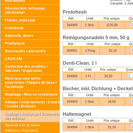
Instruments
Garantie: 2 Jah
Désinfection, nettoyage,
Protofresh
stérilisation
Réf. :
Unité
Prix unique
Qu
Fraises, polissage
264900
1 Stck.
1125,00
Endodontie
Appareils, divers
Reinigungsnadeln 5 mm, 50 g
Prophylaxie
Réf. :
Unité
Prix unique
Qu
264901
1 Pckg.
52,10
Nouveautés Laboratoire
CAD/CAM
Denti-Clean, 1 l
Confection des modèles /
Réf. :
Unité
Prix unique
Quan
Silicones / Duplication
264902
1 Fl.
18,20
Matériaux pour porte-
empreintes / Plaques de base /
Façonnage
Becher, inkl. Dichtung + Deckel
Modelage / Mise en revétement
Réf. :
Unité
Prix unique
Qu
264903
1 Stck.
26,50
Alliages / Attachements / Fondre
/ Coulée / Brûleurs
Haltemagnet
Sablage / Nettoyage / Traitement
des métaux
Réf. :
Unité
Prix unique
Qu
Appareils à jet de vapeur
264904
1 Stck.
31,10
Sableuses / Aspirations