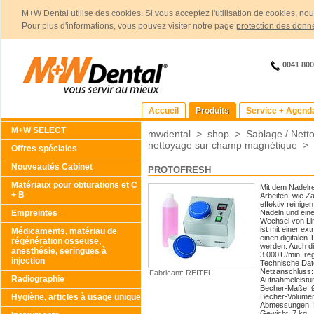
M+W Dental utilise des cookies. Si vous acceptez l'utilisation de cookies, no
Pour plus d'informations, vous pouvez visiter notre page
protection des donn
0041 80
Accueil
Produits
Service + Agend
M+W SELECT
mwdental
>
shop
>
Sablage / Nett
nettoyage sur champ magnétique
>
Offres spéciales
Nouveautés Cabinet
PROTOFRESH
Matériaux pour obturations et C
Mit dem Nadelre
+ B
Arbeiten, wie Z
effektiv reinige
Empreintes
Nadeln und eine
Wechsel von Lin
ist mit einer ex
Médicaments, matériau de
einen digitalen
régénération osseuse,
werden. Auch di
anesthésie, seringues à
3.000 U/min. reg
injection
Technische Dat
Netzanschluss:
Fabricant: REITEL
Radiographie
Aufnahmeleistu
Becher-Maße: 
Hygiène, articles à usage unique
Becher-Volumen:
Abmessungen: B
Gewicht: 7 kg