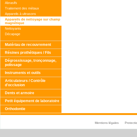
Abrasifs
Traitement des métaux
Appareils à ultrasons
Appareils de nettoyage sur champ
magnétique
Nettoyants
Décapage
Matériau de recouvrement
Résines prothétiques / Fils
Dégrossissage, tronçonnage,
polissage
Instruments et outils
Articulateurs / Contrôle
d'occlusion
Dents et armoire
Petit équipement de laboratoire
Orthodontie
Mentions légales
Protect