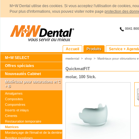
M+W Dental utilise des cookies. Si vous acceptez l'utilisation de cookies, no
Pour plus d'informations, vous pouvez visiter notre page
protection des donn
0041 80
Accueil
Produits
Service + Agend
M+W SELECT
mwdental
>
shop
>
Matériaux pour obturations e
Offres spéciales
QuickmatFIT
Nouveautés Cabinet
molar, 100 Stck.
Matériaux pour obturations et C
+ B
Amalgames
Composites
Compomères
Inserts et inlays
Ciments
Restauration temporaire
Matrices
Mordançage de l’émail et de la dentine
Bonding systèmes