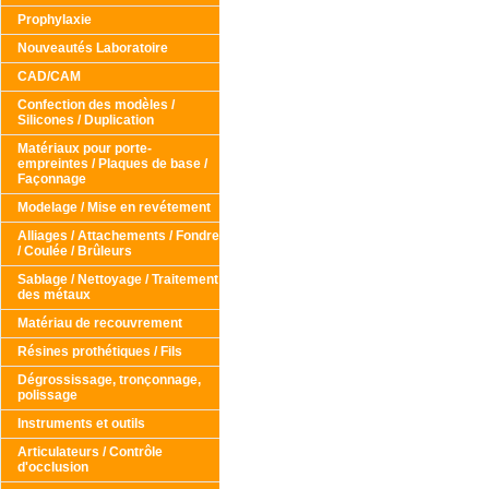
Prophylaxie
Nouveautés Laboratoire
CAD/CAM
Confection des modèles /
Silicones / Duplication
Matériaux pour porte-
empreintes / Plaques de base /
Façonnage
Modelage / Mise en revétement
Alliages / Attachements / Fondre
/ Coulée / Brûleurs
Sablage / Nettoyage / Traitement
des métaux
Matériau de recouvrement
Résines prothétiques / Fils
Dégrossissage, tronçonnage,
polissage
Instruments et outils
Articulateurs / Contrôle
d'occlusion