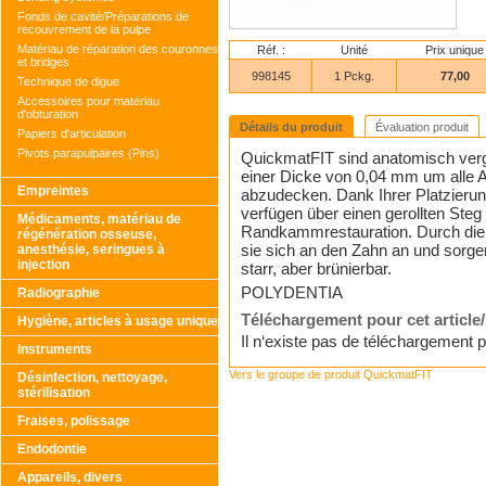
Fonds de cavité/Préparations de
recouvrement de la pulpe
Matériau de réparation des couronnes
Réf. :
Unité
Prix unique
et bridges
998145
1 Pckg.
77,00
Technique de digue
Accessoires pour matériau
d'obturation
Détails du produit
Évaluation produit
Papiers d'articulation
Pivots parapulpaires (Pins)
QuickmatFIT sind anatomisch vergr
einer Dicke von 0,04 mm um alle A
Empreintes
abzudecken. Dank Ihrer Platzierun
verfügen über einen gerollten Steg
Médicaments, matériau de
Randkammrestauration. Durch die 
régénération osseuse,
sie sich an den Zahn an und sorgen
anesthésie, seringues à
injection
starr, aber brünierbar.
POLYDENTIA
Radiographie
Téléchargement pour cet article
Hygiène, articles à usage unique
Il n‘existe pas de téléchargement po
Instruments
Vers le groupe de produit QuickmatFIT
Désinfection, nettoyage,
stérilisation
Fraises, polissage
Endodontie
Appareils, divers