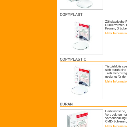
COPYPLAST
Zähelastische F
Dublierformen,
Kronen, Brücke
Mehr Informati
COPYPLAST C
Tiefziehfolie s
sich durch eine
Trotz hervorrag
geeignet für den
Mehr Informati
DURAN
Hartelastische, 
Vortrocknen not
Vorbehandlung m
CMD-Schienen,.
Mehr Informati