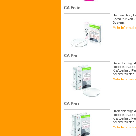
CA Folie
Hochwertige, tr
Korrektur von Z
System.
Mehr Informati
CA Pro
Dreischichtige A
Doppelschale fü
Kraftverlust. Fl
bei reduzierter..
Mehr Informati
CA Pro+
Dreischichtige A
Doppelschale fü
Kraftverlust. Fl
bei reduzierter..
Mehr Informati