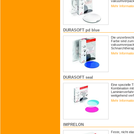
vakuumverpackt
Mehr Informati
DURASOFT pd blue
Die unzerbrechl
Farbe sind zum 
vakuumverpackt.
Schnarchtherapi
Mehr Informati
DURASOFT seal
Eine spezielle T
Kombination mi
Laminierverfah
weitgehend verf
Mehr Informati
IMPRELON
Feste, nicht ela