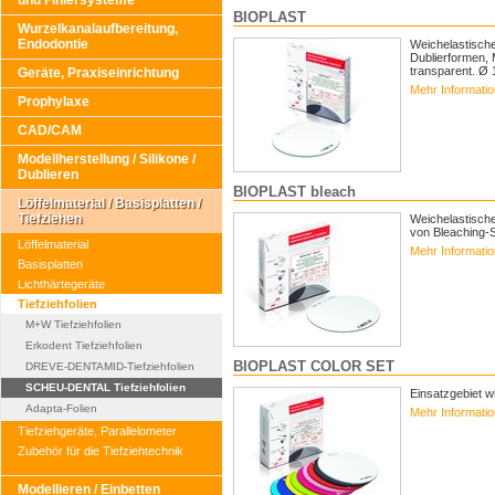
und Finiersysteme
BIOPLAST
Wurzelkanalaufbereitung,
Endodontie
Weichelastische
Dublierformen, 
transparent. Ø
Geräte, Praxiseinrichtung
Mehr Informati
Prophylaxe
CAD/CAM
Modellherstellung / Silikone /
Dublieren
BIOPLAST bleach
Löffelmaterial / Basisplatten /
Tiefziehen
Weichelastische
von Bleaching-S
Löffelmaterial
Mehr Informati
Basisplatten
Lichthärtegeräte
Tiefziehfolien
M+W Tiefziehfolien
Erkodent Tiefziehfolien
BIOPLAST COLOR SET
DREVE-DENTAMID-Tiefziehfolien
SCHEU-DENTAL Tiefziehfolien
Einsatzgebiet w
Adapta-Folien
Mehr Informati
Tiefziehgeräte, Parallelometer
Zubehör für die Tiefziehtechnik
Modellieren / Einbetten