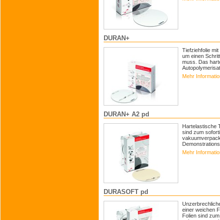
DURAN+
Tiefziehfolie mi
um einen Schrit
muss. Das harte
Autopolymerisat
Mehr Informati
DURAN+ A2 pd
Hartelastische T
sind zum sofort
vakuumverpackt
Demonstrationss
Mehr Informati
DURASOFT pd
Unzerbrechliche
einer weichen Fo
Folien sind zum