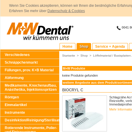
Wenn Sie Cookies akzeptieren, können wir Ihnen die bestmögliche Erfahrung
Erfahren Sie mehr über
Datenschutz & Cookies
0041 8
Home
Shop
Service + Agenda
Verschiedenes
Startseite
>
Shop
>
Löffelmaterial / Basisplatten
Schnäppchenmarkt
M+W Produkte
Füllungen, prov. K+B Material
keine Produkte gefunden
Abformung
weitere Angebote aus dem Produktsortimen
Medikamente, Knochenaufbau,
Anästhetika, Injektionsspritzen
BIOCRYL C
Röntgen
Schlagzähe Acr
Reizstoffe, ver
Immediatprothe
Einmalartikel
Mehr Informati
Instrumente
Desinfektion/Reinigung/Sterilisation
Rotierende Instrumente, Polier-