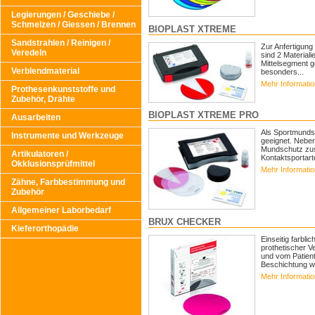
Legierungen / Geschiebe /
Schmelzen / Giessen / Brennen
BIOPLAST XTREME
Sandstrahlen / Reinigen /
Zur Anfertigung 
Veredeln
sind 2 Material
Mittelsegment g
Verblendmaterial
besonders...
Mehr Informati
Prothesenkunststoffe und
Zubehör, Drähte
BIOPLAST XTREME PRO
Ausarbeiten
Als Sportmunds
Instrumente und Werkzeuge
geeignet. Neben
Mundschutz zusä
Artikulatoren /
Kontaktsportarte
Okklusionsprüfmittel
Mehr Informati
Zähne, Farbbestimmung und
Zubehör
Allgemeiner Laborbedarf
BRUX CHECKER
Kieferorthopädie
Einseitig farbli
prothetischer V
und vom Patient
Beschichtung w
Mehr Informati