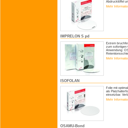
Abdrucklöffel u
Mehr Informati
IMPRELON S pd
Extrem bruchfes
zum sofortigen
Anwendung: OSA
Retentionsschi
Mehr Informati
ISOFOLAN
Folie mit optima
als Platzhalterf
einsetzbar. Verb
Mehr Informati
OSAMU-Bond