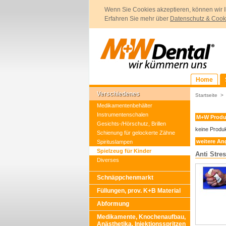
Wenn Sie Cookies akzeptieren, können wir I
Erfahren Sie mehr über
Datenschutz & Cook
Home
Verschiedenes
Startseite
Medikamentenbehälter
Instrumentenschalen
M+W Produ
Gesichts-/Hörschutz, Brillen
keine Produ
Schienung für gelockerte Zähne
weitere An
Spirituslampen
Spielzeug für Kinder
Anti Stre
Diverses
Schnäppchenmarkt
Füllungen, prov. K+B Material
Abformung
Medikamente, Knochenaufbau,
Anästhetika, Injektionsspritzen