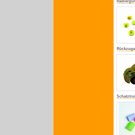
Radiergu
Rückzuga
Schatztr