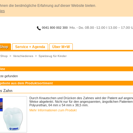
hnen die bestmögliche Erfahrung auf dieser Website bieten.
ies
0041 800 002 300
Mo. - Do. 08.00 -12.00
I
13.00 – 17.00 
Shop
Service + Agenda
Über M+W
>
Shop
>
Verschiedenes
>
Spielzeug für Kinder
kte
kte gefunden
gebote aus dem Produktsortiment
ss Zahn
Durch Knautschen und Drücken des Zahnes wird der Patient auf ange
Weise abgelenkt. Nicht nur für den angespannten, ängstlichen Patienten
Polyurethan, 64 mm x 54 mm x 38,5 mm.
Mehr Informationen zum Produkt