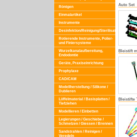
Auto Set
Röntgen
Einmalartikel
Instrumente
Desinfektion/Reinigung/Sterilisation
Rotierende Instrumente, Polier-
und Finiersysteme
Bleistift
Wurzelkanalaufbereitung,
Endodontie
Geräte, Praxiseinrichtung
Prophylaxe
CAD/CAM
Modellherstellung / Silikone /
Dublieren
Bleistifte 
Löffelmaterial / Basisplatten /
Tiefziehen
Modellieren / Einbetten
Legierungen / Geschiebe /
Schmelzen / Giessen / Brennen
Sandstrahlen / Reinigen /
Veredeln