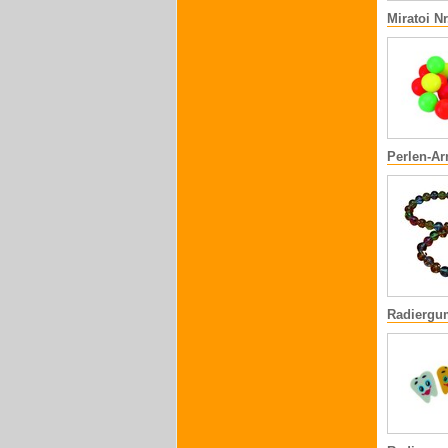
Miratoi N
Perlen-A
Radiergu