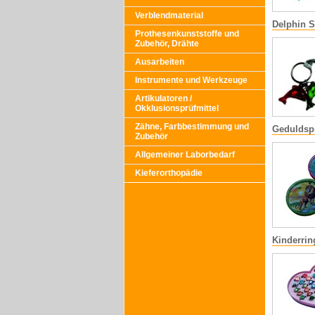
Verblendmaterial
Delphin 
Prothesenkunststoffe und
Zubehör, Drähte
Ausarbeiten
Instrumente und Werkzeuge
Artikulatoren /
Okklusionsprüfmittel
Zähne, Farbbestimmung und
Geduldsp
Zubehör
Allgemeiner Laborbedarf
Kieferorthopädie
Kinderrin