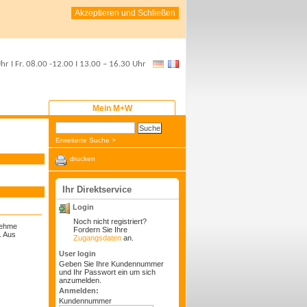
Akzeptieren und Schließen
Uhr
I Fr.
08.00 -12.00
I
13.00 – 16.30 Uhr
Mein M+W
Erweiterte Suche >
drucken
Ihr Direktservice
Login
Noch nicht registriert?
nehme
Fordern Sie Ihre
. Aus
Zugangsdaten
an.
User login
Geben Sie Ihre Kundennummer
und Ihr Passwort ein um sich
anzumelden.
Anmelden:
Kundennummer