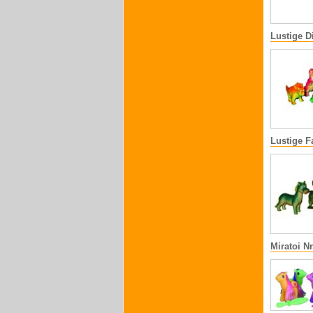
Lustige D
Lustige F
Miratoi N