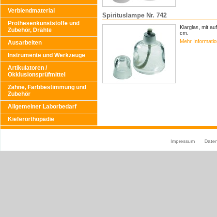
Verblendmaterial
Spirituslampe Nr. 742
Prothesenkunststoffe und
Klarglas, mit a
Zubehör, Drähte
cm.
Mehr Informati
Ausarbeiten
Instrumente und Werkzeuge
Artikulatoren /
Okklusionsprüfmittel
Zähne, Farbbestimmung und
Zubehör
Allgemeiner Laborbedarf
Kieferorthopädie
Impressum
Date