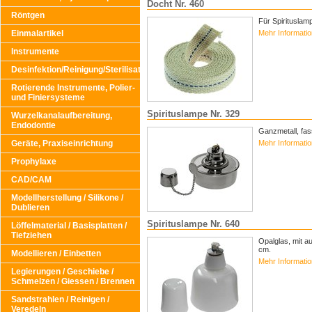
Docht Nr. 460
Röntgen
Für Spirituslam
Mehr Informati
Einmalartikel
Instrumente
Desinfektion/Reinigung/Sterilisation
Rotierende Instrumente, Polier-
und Finiersysteme
Spirituslampe Nr. 329
Wurzelkanalaufbereitung,
Endodontie
Ganzmetall, fas
Mehr Informati
Geräte, Praxiseinrichtung
Prophylaxe
CAD/CAM
Modellherstellung / Silikone /
Dublieren
Spirituslampe Nr. 640
Löffelmaterial / Basisplatten /
Tiefziehen
Opalglas, mit a
cm.
Modellieren / Einbetten
Mehr Informati
Legierungen / Geschiebe /
Schmelzen / Giessen / Brennen
Sandstrahlen / Reinigen /
Veredeln