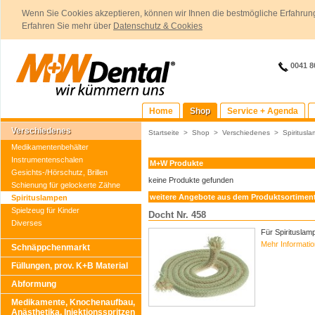
Wenn Sie Cookies akzeptieren, können wir Ihnen die bestmögliche Erfahrung
Erfahren Sie mehr über
Datenschutz & Cookies
0041 8
Home
Shop
Service + Agenda
Verschiedenes
Startseite
>
Shop
>
Verschiedenes
>
Spiritusl
Medikamentenbehälter
Instrumentenschalen
M+W Produkte
Gesichts-/Hörschutz, Brillen
keine Produkte gefunden
Schienung für gelockerte Zähne
weitere Angebote aus dem Produktsortimen
Spirituslampen
Spielzeug für Kinder
Docht Nr. 458
Diverses
Für Spiritusla
Mehr Informati
Schnäppchenmarkt
Füllungen, prov. K+B Material
Abformung
Medikamente, Knochenaufbau,
Anästhetika, Injektionsspritzen