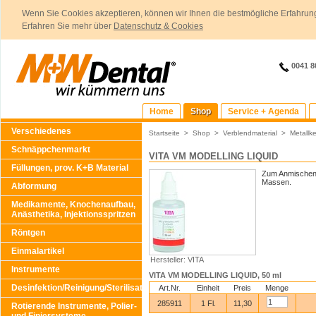
Wenn Sie Cookies akzeptieren, können wir Ihnen die bestmögliche Erfahrung
Erfahren Sie mehr über
Datenschutz & Cookies
0041 8
Home
Shop
Service + Agenda
Verschiedenes
Startseite
>
Shop
>
Verblendmaterial
>
Metallk
Schnäppchenmarkt
VITA VM MODELLING LIQUID
Füllungen, prov. K+B Material
Zum Anmischen 
Massen.
Abformung
Medikamente, Knochenaufbau,
Anästhetika, Injektionsspritzen
Röntgen
Einmalartikel
Hersteller: VITA
Instrumente
VITA VM MODELLING LIQUID, 50 ml
Desinfektion/Reinigung/Sterilisation
Art.Nr.
Einheit
Preis
Menge
285911
1 Fl.
11,30
Rotierende Instrumente, Polier-