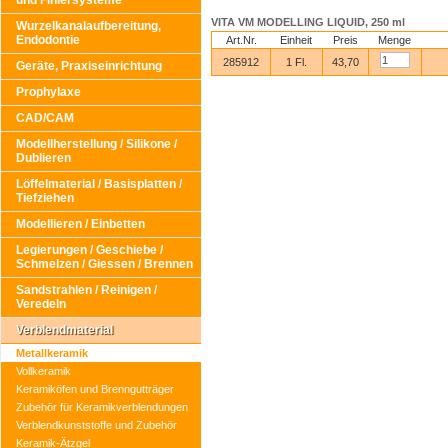
und Finiersysteme
VITA VM MODELLING LIQUID, 250 ml
Wurzelkanalaufbereitung,
Endodontie
Art.Nr.
Einheit
Preis
Menge
285912
1 Fl.
43,70
Geräte, Praxiseinrichtung
Prophylaxe
CAD/CAM
Modellherstellung / Silikone /
Dublieren
Löffelmaterial / Basisplatten /
Tiefziehen
Modellieren / Einbetten
Legierungen / Geschiebe /
Schmelzen / Giessen / Brennen
Sandstrahlen / Reinigen /
Veredeln
Verblendmaterial
Metallkeramik
Vollkeramik
Keramiköfen und Brenngutträger
Zubehör für Keramikverblendungen
Verblendkunststoffe und Zubehör
Keramik-Ätzgel