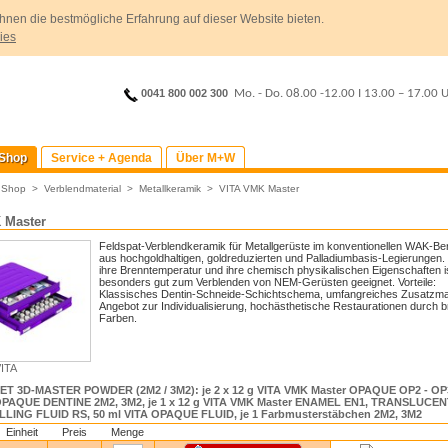
hnen die bestmögliche Erfahrung auf dieser Website bieten.
ies
0041 800 002 300
Mo. - Do. 08.00 -12.00
I
13.00 – 17.00 
Shop
Service + Agenda
Über M+W
>
Shop
>
Verblendmaterial
>
Metallkeramik
>
VITA VMK Master
 Master
Feldspat-Verblendkeramik für Metallgerüste im konventionellen WAK-Be
aus hochgoldhaltigen, goldreduzierten und Palladiumbasis-Legierungen.
ihre Brenntemperatur und ihre chemisch physikalischen Eigenschaften is
besonders gut zum Verblenden von NEM-Gerüsten geeignet. Vorteile:
Klassisches Dentin-Schneide-Schichtschema, umfangreiches Zusatzm
Angebot zur Individualisierung, hochästhetische Restaurationen durch br
Farben.
VITA
T 3D-MASTER POWDER (2M2 / 3M2): je 2 x 12 g VITA VMK Master OPAQUE OP2 - OP
OPAQUE DENTINE 2M2, 3M2, je 1 x 12 g VITA VMK Master ENAMEL EN1, TRANSLUCENT
LING FLUID RS, 50 ml VITA OPAQUE FLUID, je 1 Farbmusterstäbchen 2M2, 3M2
Einheit
Preis
Menge