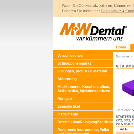
Wenn Sie Cookies akzeptieren, können wir I
Erfahren Sie mehr über
Datenschutz & Cook
Home
Verschiedenes
Startseite
Schnäppchenmarkt
VITA VMK
Füllungen, prov. K+B Material
Abformung
Medikamente, Knochenaufbau,
Anästhetika, Injektionsspritzen
Röntgen
Einmalartikel
Hersteller: 
Instrumente
STARTER SE
2M2, 3M2, 
Desinfektion/Reinigung/Sterilisation
VITA MODEL
Art.Nr.
Rotierende Instrumente, Polier-