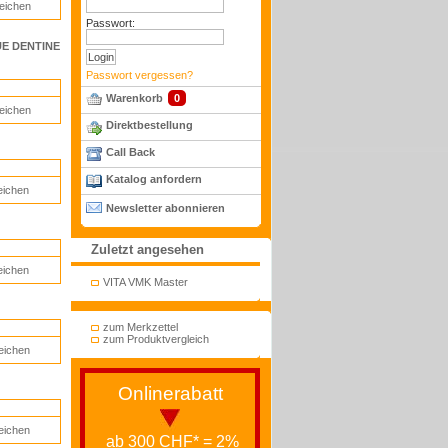
leichen
Passwort:
QUE DENTINE
Passwort vergessen?
Warenkorb
0
leichen
Direktbestellung
Call Back
Katalog anfordern
eichen
Newsletter abonnieren
Zuletzt angesehen
eichen
VITA VMK Master
zum Merkzettel
zum Produktvergleich
eichen
Onlinerabatt
eichen
ab 300 CHF* = 2%