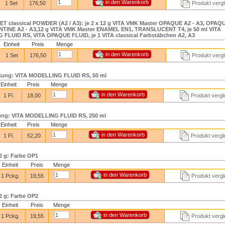
1 Set
176,50
Produkt verg
T classical POWDER (A2 / A3): je 2 x 12 g VITA VMK Master OPAQUE A2 - A3, OPA
ENTINE A2 - A3,12 g VITA VMK Master ENAMEL EN1, TRANSLUCENT T4, je 50 ml VITA
FLUID RS, VITA OPAQUE FLUID, je 1 VITA classical Farbstäbchen A2, A3
Einheit
Preis
Menge
1 Set
176,50
Produkt verg
ung: VITA MODELLING FLUID RS, 50 ml
Einheit
Preis
Menge
1 Fl.
18,00
Produkt vergl
ng: VITA MODELLING FLUID RS, 250 ml
Einheit
Preis
Menge
1 Fl.
52,20
Produkt vergl
 g: Farbe OP1
Einheit
Preis
Menge
1 Pckg.
19,55
Produkt vergl
 g: Farbe OP2
Einheit
Preis
Menge
1 Pckg.
19,55
Produkt vergl