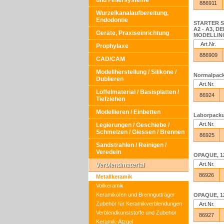
und Finiersysteme
886911
Wurzelkanalaufbereitung,
Endodontie
STARTER SE
A2 - A3, D
Geräte, Praxiseinrichtung
MODELLING 
Art.Nr.
Prophylaxe
886909
CAD/CAM
Modellherstellung / Silikone /
Normalpack
Dublieren
Art.Nr.
Löffelmaterial / Basisplatten /
86924
Tiefziehen
Modellieren / Einbetten
Laborpacku
Art.Nr.
Legierungen / Geschiebe /
Schmelzen / Giessen / Brennen
86925
Sandstrahlen / Reinigen /
Veredeln
OPAQUE, 12
Art.Nr.
Verblendmaterial
86926
Metallkeramik
Vollkeramik
Keramiköfen und Brenngutträger
OPAQUE, 12
Zubehör für Keramikverblendungen
Art.Nr.
Verblendkunststoffe und Zubehör
86927
Keramik-Ätzgel