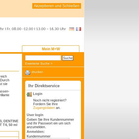
Akzeptieren und Schließen
Uhr
I Fr.
08.00 -12.00
I
13.00 – 16.30 Uhr
Mein M+W
Erweiterte Suche >
drucken
reich
 Durch
t sie
Ihr Direktservice
assen-
Login
illante
Noch nicht registriert?
Fordern Sie Ihre
Zugangsdaten
an.
User login
Geben Sie Ihre Kundennummer
3, DENTINE
und Ihr Passwort ein um sich
 T4, 50 ml
anzumelden.
Anmelden:
Kundennummer