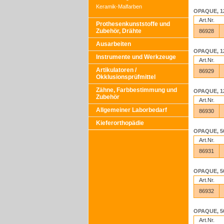
Keramik-Malfarben
OPAQUE, 12
Art.Nr.
Prothesenkunststoffe und
Zubehör, Drähte
86928
Ausarbeiten
OPAQUE, 12
Instrumente und Werkzeuge
Art.Nr.
Artikulatoren /
86929
Okklusionsprüfmittel
Zähne, Farbbestimmung und
OPAQUE, 12
Zubehör
Art.Nr.
Allgemeiner Laborbedarf
86930
Kieferorthopädie
OPAQUE, 50
Art.Nr.
86931
OPAQUE, 50
Art.Nr.
86932
OPAQUE, 50
Art.Nr.