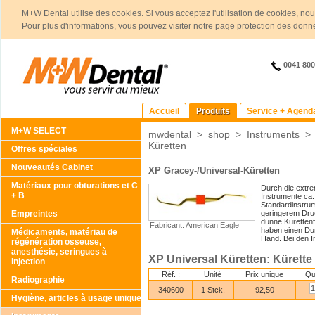
M+W Dental utilise des cookies. Si vous acceptez l'utilisation de cookies, no
Pour plus d'informations, vous pouvez visiter notre page
protection des donn
0041 80
Accueil
Produits
Service + Agend
M+W SELECT
mwdental
>
shop
>
Instruments
Küretten
Offres spéciales
Nouveautés Cabinet
XP Gracey-/Universal-Küretten
Matériaux pour obturations et C
Durch die extre
+ B
Instrumente ca.
Standardinstrum
Empreintes
geringerem Druc
dünne Kürettenfo
Fabricant: American Eagle
haben einen Dur
Médicaments, matériau de
Hand. Bei den In
régénération osseuse,
anesthésie, seringues à
XP Universal Küretten: Kürett
injection
Réf. :
Unité
Prix unique
Qu
Radiographie
340600
1 Stck.
92,50
Hygiène, articles à usage unique