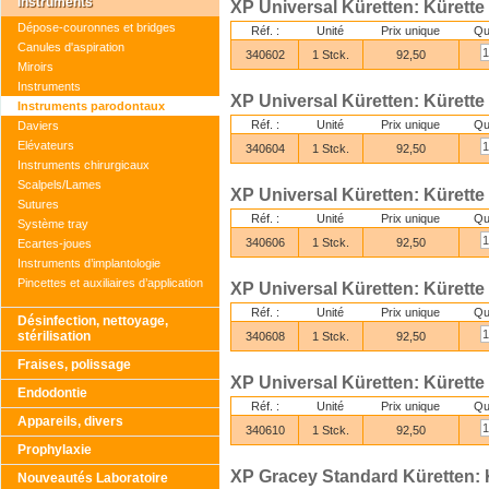
Instruments
XP Universal Küretten: Kürett
Dépose-couronnes et bridges
Réf. :
Unité
Prix unique
Qu
Canules d'aspiration
340602
1 Stck.
92,50
Miroirs
Instruments
XP Universal Küretten: Kürett
Instruments parodontaux
Réf. :
Unité
Prix unique
Qu
Daviers
Elévateurs
340604
1 Stck.
92,50
Instruments chirurgicaux
Scalpels/Lames
XP Universal Küretten: Kürette
Sutures
Réf. :
Unité
Prix unique
Qu
Système tray
340606
1 Stck.
92,50
Ecartes-joues
Instruments d’implantologie
Pincettes et auxiliaires d’application
XP Universal Küretten: Kürette
Réf. :
Unité
Prix unique
Qu
Désinfection, nettoyage,
stérilisation
340608
1 Stck.
92,50
Fraises, polissage
XP Universal Küretten: Kürette
Endodontie
Réf. :
Unité
Prix unique
Qu
Appareils, divers
340610
1 Stck.
92,50
Prophylaxie
XP Gracey Standard Küretten: K
Nouveautés Laboratoire