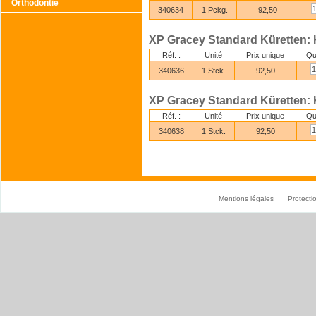
Orthodontie
340634
1 Pckg.
92,50
XP Gracey Standard Küretten: 
Réf. :
Unité
Prix unique
Qu
340636
1 Stck.
92,50
XP Gracey Standard Küretten: 
Réf. :
Unité
Prix unique
Qu
340638
1 Stck.
92,50
Mentions légales
Protect