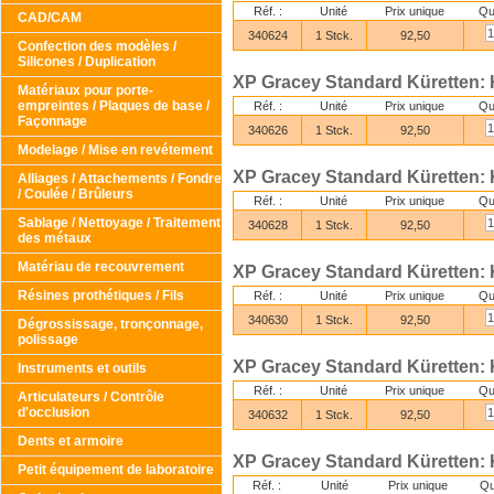
Réf. :
Unité
Prix unique
Qu
CAD/CAM
340624
1 Stck.
92,50
Confection des modèles /
Silicones / Duplication
XP Gracey Standard Küretten: 
Matériaux pour porte-
empreintes / Plaques de base /
Réf. :
Unité
Prix unique
Qu
Façonnage
340626
1 Stck.
92,50
Modelage / Mise en revétement
XP Gracey Standard Küretten: 
Alliages / Attachements / Fondre
/ Coulée / Brûleurs
Réf. :
Unité
Prix unique
Qu
Sablage / Nettoyage / Traitement
340628
1 Stck.
92,50
des métaux
Matériau de recouvrement
XP Gracey Standard Küretten: 
Résines prothétiques / Fils
Réf. :
Unité
Prix unique
Qu
340630
1 Stck.
92,50
Dégrossissage, tronçonnage,
polissage
XP Gracey Standard Küretten: 
Instruments et outils
Réf. :
Unité
Prix unique
Qu
Articulateurs / Contrôle
d'occlusion
340632
1 Stck.
92,50
Dents et armoire
XP Gracey Standard Küretten: 
Petit équipement de laboratoire
Réf. :
Unité
Prix unique
Qu