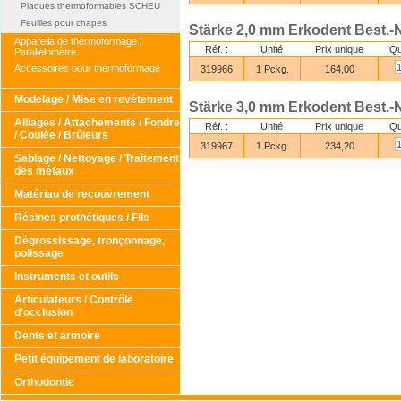
Plaques thermoformables SCHEU
Feuilles pour chapes
Stärke 2,0 mm Erkodent Best.-N
Appareila de thermoformage /
Réf. :
Unité
Prix unique
Qu
Parallelomètre
Accessoires pour thermoformage
319966
1 Pckg.
164,00
Modelage / Mise en revétement
Stärke 3,0 mm Erkodent Best.-N
Alliages / Attachements / Fondre
Réf. :
Unité
Prix unique
Qu
/ Coulée / Brûleurs
319967
1 Pckg.
234,20
Sablage / Nettoyage / Traitement
des métaux
Matériau de recouvrement
Résines prothétiques / Fils
Dégrossissage, tronçonnage,
polissage
Instruments et outils
Articulateurs / Contrôle
d'occlusion
Dents et armoire
Petit équipement de laboratoire
Orthodontie