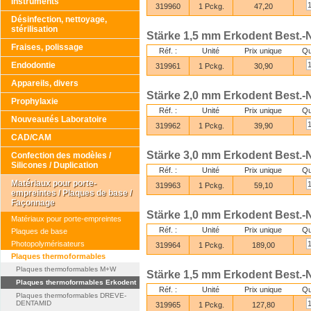
Instruments
319960
1 Pckg.
47,20
Désinfection, nettoyage,
stérilisation
Stärke 1,5 mm Erkodent Best.-N
Fraises, polissage
Réf. :
Unité
Prix unique
Qu
Endodontie
319961
1 Pckg.
30,90
Appareils, divers
Stärke 2,0 mm Erkodent Best.-N
Prophylaxie
Réf. :
Unité
Prix unique
Qu
Nouveautés Laboratoire
319962
1 Pckg.
39,90
CAD/CAM
Stärke 3,0 mm Erkodent Best.-N
Confection des modèles /
Silicones / Duplication
Réf. :
Unité
Prix unique
Qu
Matériaux pour porte-
319963
1 Pckg.
59,10
empreintes / Plaques de base /
Façonnage
Stärke 1,0 mm Erkodent Best.-N
Matériaux pour porte-empreintes
Réf. :
Unité
Prix unique
Qu
Plaques de base
Photopolymérisateurs
319964
1 Pckg.
189,00
Plaques thermoformables
Plaques thermoformables M+W
Stärke 1,5 mm Erkodent Best.-N
Plaques thermoformables Erkodent
Réf. :
Unité
Prix unique
Qu
Plaques thermoformables DREVE-
DENTAMID
319965
1 Pckg.
127,80