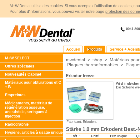
M+W Dental utilise des cookies. Si vous acceptez l'utilisation de cookies, no
Pour plus d'informations, vous pouvez visiter notre page
protection des donn
0041 80
Accueil
Produits
Service + Agend
M+W SELECT
mwdental
>
shop
>
Matériaux pour
Plaques thermoformables
>
Plaque
Offres spéciales
Nouveautés Cabinet
Erkodur freeze
Matériaux pour obturations et C
Wird in gleiche
+ B
Die Schiene wir
Empreintes
Médicaments, matériau de
régénération osseuse,
anesthésie, seringues à
injection
Fabricant: Erkodent
Radiographie
Stärke 1,0 mm Erkodent Best.-N
Hygiène, articles à usage unique
Réf. :
Unité
Prix unique
Qu