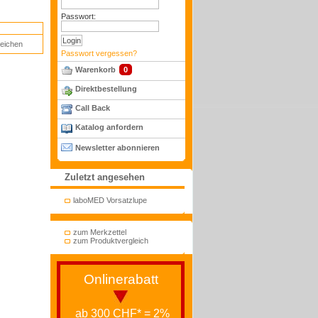
Passwort:
leichen
Passwort vergessen?
Warenkorb
0
Direktbestellung
Call Back
Katalog anfordern
Newsletter abonnieren
Zuletzt angesehen
laboMED Vorsatzlupe
zum Merkzettel
zum Produktvergleich
Onlinerabatt
ab 300 CHF* = 2%