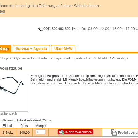
hnen die bestmögliche Erfahrung auf dieser Website bieten.
ies
0041 800 002 300
Mo. - Do. 08.00 -12.00
I
13.00 – 17.00 
Shop
Service + Agenda
Über M+W
>
Shop
>
Allgemeiner Laborbedarf
>
Lupen und Lupenleuchten
>
laboMED Vorsatzlupe
Vorsatzlupe
Ermöglicht vergrössertes Sehen und gleichzeitiges Arbeiten mit beiden
Sehr leicht und stabil. Mit Metall-Spezialhalterung in schwarz. Die PXM-
Leichtlinse ist mit einer Oberflächenbeschichtung für lange Haltbarkeit 
 Eschenbach
größerung, Arbeitsabstand 25 cm
Einheit
Preis
Menge
1 Stck.
109,00
Produkt verg