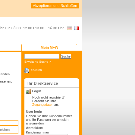
Akzeptieren und Schließen
Uhr
I Fr.
08.00 -12.00
I
13.00 – 16.30 Uhr
Mein M+W
Erweiterte Suche >
drucken
 Händen.
versehen.
Ihr Direktservice
Login
Noch nicht registriert?
Fordern Sie Ihre
Zugangsdaten
an.
User login
Geben Sie Ihre Kundennummer
und Ihr Passwort ein um sich
anzumelden.
Anmelden:
leichen
Kundennummer