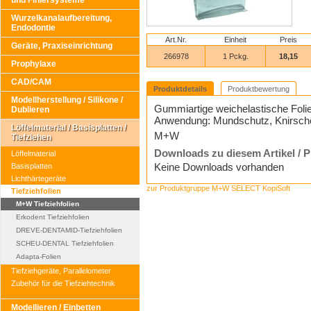
und Finiersysteme
Wurzelkanalaufbereitung,
Endodontie
Art.Nr.
Einheit
Preis
Geräte, Praxiseinrichtung
266978
1 Pckg.
18,15
Prophylaxe
CAD/CAM
Produktdetails
Produktbewertung
Modellherstellung / Silikone /
Gummiartige weichelastische Folie,
Dublieren
Anwendung: Mundschutz, Knirscher
Löffelmaterial / Basisplatten /
M+W
Tiefziehen
Downloads zu diesem Artikel / 
Löffelmaterial
Keine Downloads vorhanden
Basisplatten
Lichthärtegeräte
zur Produktgruppe M+W SELECT KopiSoft
Tiefziehfolien
M+W Tiefziehfolien
Erkodent Tiefziehfolien
DREVE-DENTAMID-Tiefziehfolien
SCHEU-DENTAL Tiefziehfolien
Adapta-Folien
Tiefziehgeräte, Parallelometer
Zubehör für die Tiefziehtechnik
Modellieren / Einbetten