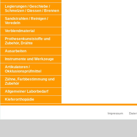
Legierungen / Geschiebe /
Schmelzen / Giessen / Brennen
Sandstrahlen / Reinigen /
Veredeln
Verblendmaterial
Prothesenkunststoffe und
Zubehör, Drähte
Ausarbeiten
Instrumente und Werkzeuge
Artikulatoren /
Okklusionsprüfmittel
Zähne, Farbbestimmung und
Zubehör
Allgemeiner Laborbedarf
Kieferorthopädie
Impressum
Date