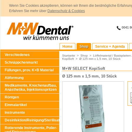
Wenn Sie Cookies akzeptieren, können wir Ihnen die bestmögliche Erfahrung
Erfahren Sie mehr über
Datenschutz & Cookies
0041 8
Home
Shop
Service + Agenda
Verschiedenes
Startseite
>
Shop
>
Löffelmaterial / Basisplatten
KopiSoft
>
Ø 125 mm x 1,5 mm, 10 Stück
Schnäppchenmarkt
M+W SELECT KopiSoft
Füllungen, prov. K+B Material
Ø 125 mm x 1,5 mm, 10 Stück
Abformung
Medikamente, Knochenaufbau,
Anästhetika, Injektionsspritzen
Röntgen
Einmalartikel
Instrumente
Desinfektion/Reinigung/Sterilisation
Rotierende Instrumente, Polier-