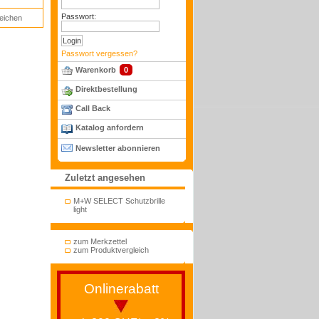
Passwort:
eichen
Passwort vergessen?
Warenkorb
0
Direktbestellung
Call Back
Katalog anfordern
Newsletter abonnieren
Zuletzt angesehen
M+W SELECT Schutzbrille
light
zum Merkzettel
zum Produktvergleich
Onlinerabatt