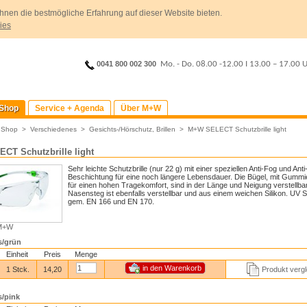
hnen die bestmögliche Erfahrung auf dieser Website bieten.
ies
0041 800 002 300
Mo. - Do. 08.00 -12.00
I
13.00 – 17.00 
Shop
Service + Agenda
Über M+W
>
Shop
>
Verschiedenes
>
Gesichts-/Hörschutz, Brillen
>
M+W SELECT Schutzbrille light
CT Schutzbrille light
Sehr leichte Schutzbrille (nur 22 g) mit einer speziellen Anti-Fog und Ant
Beschichtung für eine noch längere Lebensdauer. Die Bügel, mit Gummi
für einen hohen Tragekomfort, sind in der Länge und Neigung verstellba
Nasensteg ist ebenfalls verstellbar und aus einem weichen Silikon. UV 
gem. EN 166 und EN 170.
 M+W
s/grün
Einheit
Preis
Menge
1 Stck.
14,20
Produkt vergl
s/pink