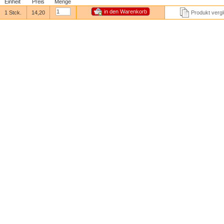
Einheit
Preis
Menge
1 Stck.
14,20
Produkt vergl