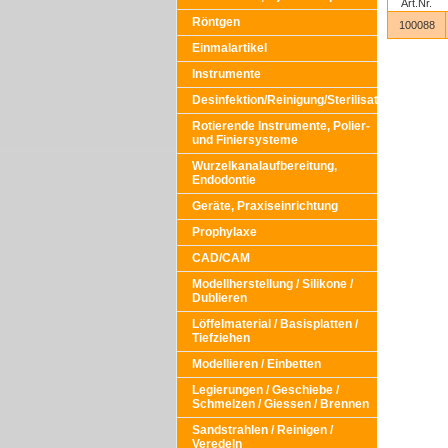
Art.Nr.
Röntgen
100088
Einmalartikel
Instrumente
Desinfektion/Reinigung/Sterilisation
Rotierende Instrumente, Polier-
und Finiersysteme
Wurzelkanalaufbereitung,
Endodontie
Geräte, Praxiseinrichtung
Prophylaxe
CAD/CAM
Modellherstellung / Silikone /
Dublieren
Löffelmaterial / Basisplatten /
Tiefziehen
Modellieren / Einbetten
Legierungen / Geschiebe /
Schmelzen / Giessen / Brennen
Sandstrahlen / Reinigen /
Veredeln