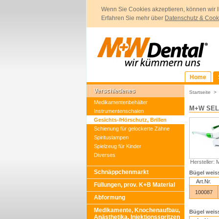
Wenn Sie Cookies akzeptieren, können wir I
Erfahren Sie mehr über
Datenschutz & Cook
Home
Verschiedenes
Startseite
Medikamentenbehälter
M+W SELE
Instrumentenschalen
Gesichts-/Hörschutz, Brillen
Schienung für gelockerte Zähne
Spirituslampen
Spielzeug für Kinder
Diverses
Hersteller:
Schnäppchenmarkt
Bügel weis
Art.Nr.
Füllungen, prov. K+B Material
100087
Abformung
Medikamente, Knochenaufbau,
Bügel weis
Anästhetika, Injektionsspritzen