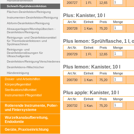
Händedesinfektion
200727
1 Fl.
12,65
Schnell-/Sprühdesinfektion
Flächen-Desinfektion/Reinigung
Plus: Kanister, 10 l
Instrumenten-Desinfektion/Reinigung
Art.Nr.
Einheit
Preis
Menge
Abform-Desinfektion/Reinigung
200728
1 Kan.
75,20
Absauganlagen/Mundspülbecken -
Desinfektion/Reinigung
Reinigungs- und Desinfektionsmittel
Plus lemon: Sprühflasche, 1 l,
für Thermodesinfektoren und
Spülmaschinen
Art.Nr.
Einheit
Preis
Menge
Reinigungs- und
Desinfektionslösungen für
200729
1 Fl.
12,65
Ultraschallgeräte
Desinfektion/Reinigung/Verschiedenes
Plus lemon: Kanister, 10 l
Desinfektions-/Wischtücher
Händereinigung
Art.Nr.
Einheit
Preis
Menge
Dosier- und Arbeitshilfen
200730
1 Kan.
75,20
Körperpflegemittel
Sterilisationshilfsmittel
Plus apple: Kanister, 10 l
Instrumenten-Pflegemittel
Art.Nr.
Einheit
Preis
Menge
Rotierende Instrumente, Polier-
200732
1 Kan.
75,20
und Finiersysteme
Wurzelkanalaufbereitung,
Endodontie
Geräte, Praxiseinrichtung