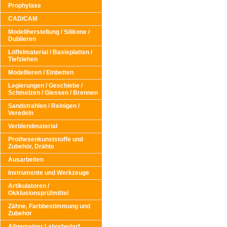
Prophylaxe
CAD/CAM
Modellherstellung / Silikone /
Dublieren
Löffelmaterial / Basisplatten /
Tiefziehen
Modellieren / Einbetten
Legierungen / Geschiebe /
Schmelzen / Giessen / Brennen
Sandstrahlen / Reinigen /
Veredeln
Verblendmaterial
Prothesenkunststoffe und
Zubehör, Drähte
Ausarbeiten
Instrumente und Werkzeuge
Artikulatoren /
Okklusionsprüfmittel
Zähne, Farbbestimmung und
Zubehör
Allgemeiner Laborbedarf