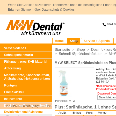
Wenn Sie Cookies akzeptieren, können wir Ihnen die bestmögliche Erfahrung
Erfahren Sie mehr über
Datenschutz & Cookies
0041 8
Home
Shop
Service + Agenda
Verschiedenes
Startseite
>
Shop
>
Desinfektion/Re
>
Schnell-/Sprühdesinfektion
>
M+W
Schnäppchenmarkt
Füllungen, prov. K+B Material
M+W SELECT Sprühdesinfektion Plus
Abformung
Aldehydfrei. Ge
medizinischem I
Medikamente, Knochenaufbau,
und Winkelstüc
Anästhetika, Injektionsspritzen
Bakterien (inkl
(15 Min.).*
Röntgen
*Biozidprodukte
Produktinformat
Einmalartikel
Download Daten
Instrumente
Hersteller: M+W
Desinfektion/Reinigung/Sterilisation
Plus: Sprühflasche, 1 l, ohne 
Desinfektion und Reinigung
Art.Nr.
Einheit
Preis
Menge