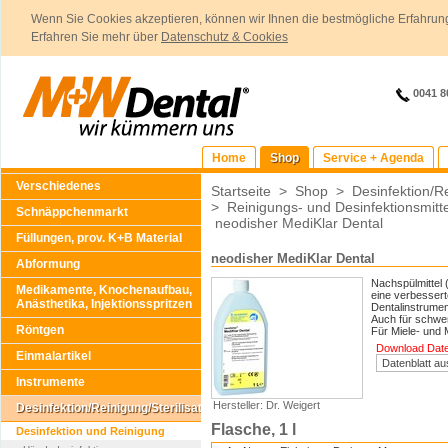
Wenn Sie Cookies akzeptieren, können wir Ihnen die bestmögliche Erfahrung
Erfahren Sie mehr über
Datenschutz & Cookies
0041 8
Home
Shop
Service + Agenda
Verschiedenes
Startseite
>
Shop
>
Desinfektion/Re
>
Reinigungs- und Desinfektionsmit
Schnäppchenmarkt
neodisher MediKlar Dental
Füllungen, prov. K+B Material
neodisher MediKlar Dental
Abformung
Nachspülmittel 
Medikamente, Knochenaufbau,
eine verbessert
Anästhetika, Injektionsspritzen
Dentalinstrumen
Auch für schwer
Röntgen
Für Miele- und
Download Daten
Einmalartikel
Instrumente
Hersteller: Dr. Weigert
Desinfektion/Reinigung/Sterilisation
Flasche, 1 l
Desinfektion und Reinigung