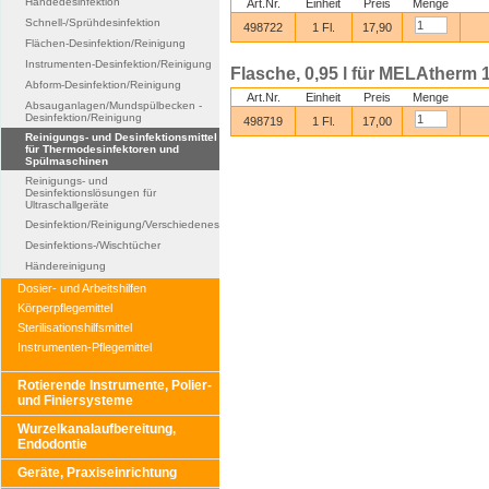
Händedesinfektion
Art.Nr.
Einheit
Preis
Menge
Schnell-/Sprühdesinfektion
498722
1 Fl.
17,90
Flächen-Desinfektion/Reinigung
Instrumenten-Desinfektion/Reinigung
Flasche, 0,95 l für MELAtherm 
Abform-Desinfektion/Reinigung
Art.Nr.
Einheit
Preis
Menge
Absauganlagen/Mundspülbecken -
Desinfektion/Reinigung
498719
1 Fl.
17,00
Reinigungs- und Desinfektionsmittel
für Thermodesinfektoren und
Spülmaschinen
Reinigungs- und
Desinfektionslösungen für
Ultraschallgeräte
Desinfektion/Reinigung/Verschiedenes
Desinfektions-/Wischtücher
Händereinigung
Dosier- und Arbeitshilfen
Körperpflegemittel
Sterilisationshilfsmittel
Instrumenten-Pflegemittel
Rotierende Instrumente, Polier-
und Finiersysteme
Wurzelkanalaufbereitung,
Endodontie
Geräte, Praxiseinrichtung