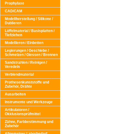
Prophylaxe
CAD/CAM
Modellherstellung / Silikone /
Dublieren
Löffelmaterial / Basisplatten /
Tiefziehen
Modellieren / Einbetten
Legierungen / Geschiebe /
Schmelzen / Giessen / Brennen
Sandstrahlen / Reinigen /
Veredeln
Verblendmaterial
Prothesenkunststoffe und
Zubehör, Drähte
Ausarbeiten
Instrumente und Werkzeuge
Artikulatoren /
Okklusionsprüfmittel
Zähne, Farbbestimmung und
Zubehör
Allgemeiner Laborbedarf