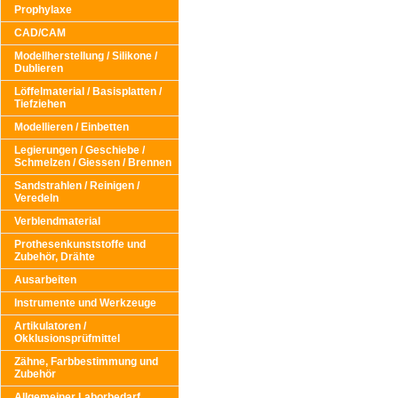
Prophylaxe
CAD/CAM
Modellherstellung / Silikone /
Dublieren
Löffelmaterial / Basisplatten /
Tiefziehen
Modellieren / Einbetten
Legierungen / Geschiebe /
Schmelzen / Giessen / Brennen
Sandstrahlen / Reinigen /
Veredeln
Verblendmaterial
Prothesenkunststoffe und
Zubehör, Drähte
Ausarbeiten
Instrumente und Werkzeuge
Artikulatoren /
Okklusionsprüfmittel
Zähne, Farbbestimmung und
Zubehör
Allgemeiner Laborbedarf