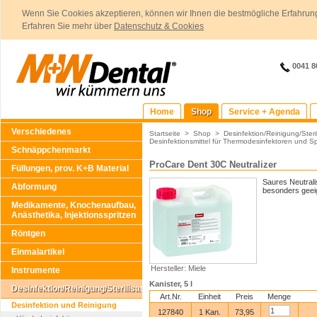
Wenn Sie Cookies akzeptieren, können wir Ihnen die bestmögliche Erfahrung
Erfahren Sie mehr über
Datenschutz & Cookies
0041 8
Home
Shop
Service + Agenda
Verschiedenes
Startseite
>
Shop
>
Desinfektion/Reinigung/Steril
Desinfektionsmittel für Thermodesinfektoren und 
Schnäppchenmarkt
ProCare Dent 30C Neutralizer
Füllungen, prov. K+B Material
Saures Neutrali
Abformung
besonders geei
Medikamente, Knochenaufbau,
Anästhetika, Injektionsspritzen
Röntgen
Einmalartikel
Hersteller: Miele
Instrumente
Kanister, 5 l
Desinfektion/Reinigung/Sterilisation
Art.Nr.
Einheit
Preis
Menge
Desinfektion und Reinigung
127840
1 Kan.
73,95