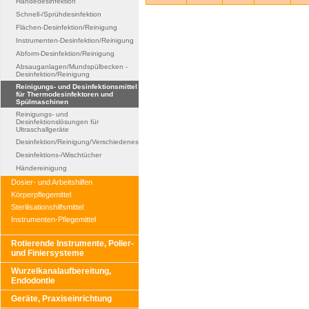
Händedesinfektion
Schnell-/Sprühdesinfektion
Flächen-Desinfektion/Reinigung
Instrumenten-Desinfektion/Reinigung
Abform-Desinfektion/Reinigung
Absauganlagen/Mundspülbecken -
Desinfektion/Reinigung
Reinigungs- und Desinfektionsmittel
für Thermodesinfektoren und
Spülmaschinen
Reinigungs- und
Desinfektionslösungen für
Ultraschallgeräte
Desinfektion/Reinigung/Verschiedenes
Desinfektions-/Wischtücher
Händereinigung
Dosier- und Arbeitshilfen
Körperpflegemittel
Sterilisationshilfsmittel
Instrumenten-Pflegemittel
Rotierende Instrumente, Polier-
und Finiersysteme
Wurzelkanalaufbereitung,
Endodontie
Geräte, Praxiseinrichtung