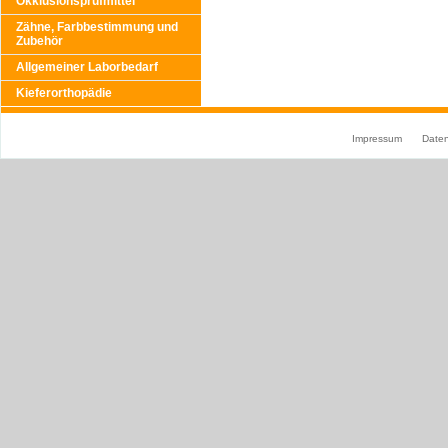
Okklusionsprüfmittel
Zähne, Farbbestimmung und
Zubehör
Allgemeiner Laborbedarf
Kieferorthopädie
Impressum
Date