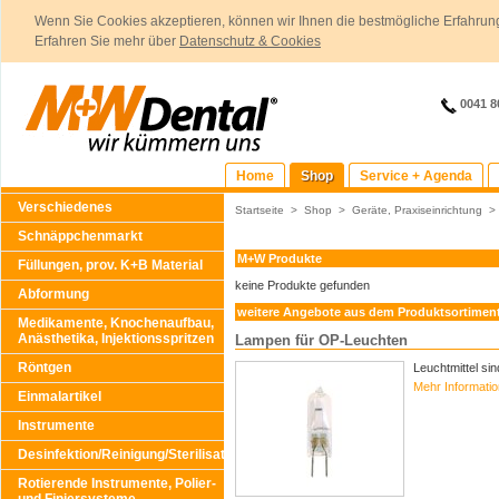
Wenn Sie Cookies akzeptieren, können wir Ihnen die bestmögliche Erfahrung
Erfahren Sie mehr über
Datenschutz & Cookies
0041 8
Home
Shop
Service + Agenda
Verschiedenes
Startseite
>
Shop
>
Geräte, Praxiseinrichtung
Schnäppchenmarkt
M+W Produkte
Füllungen, prov. K+B Material
keine Produkte gefunden
Abformung
weitere Angebote aus dem Produktsortimen
Medikamente, Knochenaufbau,
Anästhetika, Injektionsspritzen
Lampen für OP-Leuchten
Röntgen
Leuchtmittel si
Mehr Informati
Einmalartikel
Instrumente
Desinfektion/Reinigung/Sterilisation
Rotierende Instrumente, Polier-