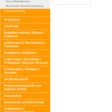
Hand-/Winkelstücken
Maschinelle Wurzelkanalspülung
Praxiseinrichtung
Prophylaxe
CAD/CAM
Modellherstellung / Silikone /
Dublieren
Löffelmaterial / Basisplatten /
Tiefziehen
Modellieren / Einbetten
Legierungen / Geschiebe /
Schmelzen / Giessen / Brennen
Sandstrahlen / Reinigen /
Veredeln
Verblendmaterial
Prothesenkunststoffe und
Zubehör, Drähte
Ausarbeiten
Instrumente und Werkzeuge
Artikulatoren /