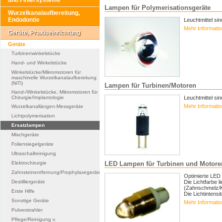
und Finiersysteme
Lampen für Polymerisationsgeräte
Wurzelkanalaufbereitung,
Endodontie
Leuchtmittel si
Mehr Informati
Geräte, Praxiseinrichtung
Geräte
Turbinenwinkelstücke
Hand- und Winkelstücke
Winkelstücke/Mikromotoren für
maschinelle Wurzelkanalaufbereitung
(NiTi)
Lampen für Turbinen/Motoren
Hand-/Winkelstücke, Mikromotoren für
Chirurgie/Implantologie
Leuchtmittel si
Mehr Informati
Wurzelkanallängen-Messgeräte
Lichtpolymerisation
Ersatzlampen
Mischgeräte
Foliensiegelgeräte
Ultraschallreinigung
Elektrochirurgie
LED Lampen für Turbinen und Motore
Zahnsteinentfernung/Prophylaxegeräte
Optimierte LED
Destilliergeräte
Die Lichtfarbe l
(Zahnschmelz/K
Erste Hilfe
Die Lichtintensitä
Sonstige Geräte
Mehr Informati
Pulverstrahler
Pflege/Reinigung v.