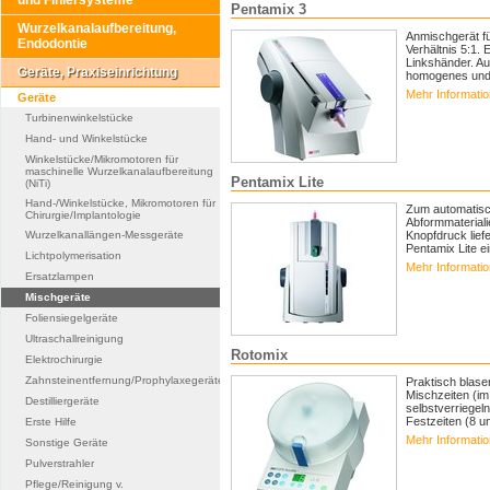
und Finiersysteme
Pentamix 3
Wurzelkanalaufbereitung,
Anmischgerät f
Endodontie
Verhältnis 5:1.
Linkshänder. Au
Geräte, Praxiseinrichtung
homogenes und b
Mehr Informati
Geräte
Turbinenwinkelstücke
Hand- und Winkelstücke
Winkelstücke/Mikromotoren für
maschinelle Wurzelkanalaufbereitung
Pentamix Lite
(NiTi)
Hand-/Winkelstücke, Mikromotoren für
Zum automatisc
Chirurgie/Implantologie
Abformmateriali
Knopfdruck liefe
Wurzelkanallängen-Messgeräte
Pentamix Lite ein
Lichtpolymerisation
Mehr Informati
Ersatzlampen
Mischgeräte
Foliensiegelgeräte
Ultraschallreinigung
Rotomix
Elektrochirurgie
Zahnsteinentfernung/Prophylaxegeräte
Praktisch blase
Mischzeiten (im
Destilliergeräte
selbstverriegel
Festzeiten (8 u
Erste Hilfe
Mehr Informati
Sonstige Geräte
Pulverstrahler
Pflege/Reinigung v.