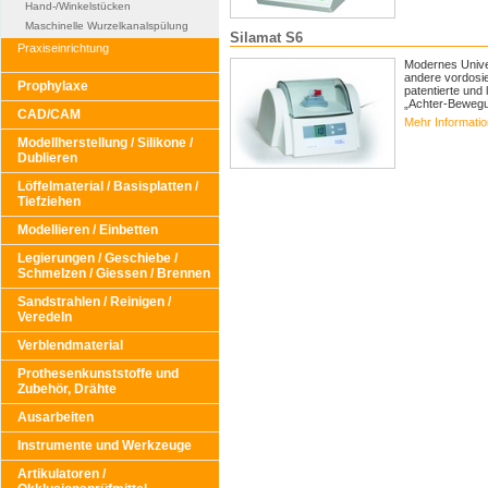
Hand-/Winkelstücken
Maschinelle Wurzelkanalspülung
Silamat S6
Praxiseinrichtung
Modernes Unive
andere vordosie
Prophylaxe
patentierte und
„Achter-Bewegun
CAD/CAM
Mehr Informati
Modellherstellung / Silikone /
Dublieren
Löffelmaterial / Basisplatten /
Tiefziehen
Modellieren / Einbetten
Legierungen / Geschiebe /
Schmelzen / Giessen / Brennen
Sandstrahlen / Reinigen /
Veredeln
Verblendmaterial
Prothesenkunststoffe und
Zubehör, Drähte
Ausarbeiten
Instrumente und Werkzeuge
Artikulatoren /