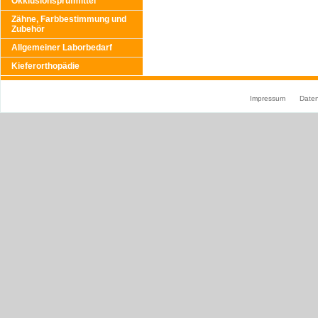
Okklusionsprüfmittel
Zähne, Farbbestimmung und
Zubehör
Allgemeiner Laborbedarf
Kieferorthopädie
Impressum
Date