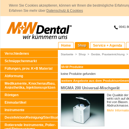
Wenn Sie Cookies akzeptieren, können wir Ihnen die bestmögliche Erfahrung
Erfahren Sie mehr über
Datenschutz & Cookies
0041 8
Home
Shop
Service + Agenda
Verschiedenes
Startseite
>
Shop
>
Geräte, Praxiseinrichtung
Schnäppchenmarkt
M+W Produkte
Füllungen, prov. K+B Material
keine Produkte gefunden
Abformung
weitere Angebote aus dem Produktsortimen
Medikamente, Knochenaufbau,
Anästhetika, Injektionsspritzen
MIGMA 200 Universal-Mischgerät
Röntgen
Die Qualität de
wirkt sich auf d
frei von Blasen
Einmalartikel
Abdruckmasse.
Instrumente
Mehr Informati
Desinfektion/Reinigung/Sterilisation
Rotierende Instrumente, Polier-