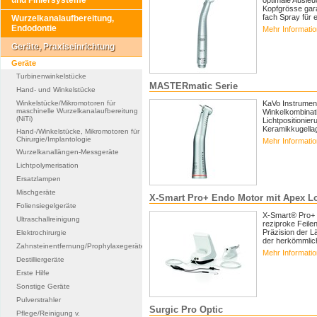
und Finiersysteme
optimale Ausleu
Kopfgrösse gara
fach Spray für e
Wurzelkanalaufbereitung,
Endodontie
Mehr Informati
Geräte, Praxiseinrichtung
Geräte
Turbinenwinkelstücke
MASTERmatic Serie
Hand- und Winkelstücke
Winkelstücke/Mikromotoren für
KaVo Instrument
maschinelle Wurzelkanalaufbereitung
Winkelkombinati
(NiTi)
Lichtpositionier
Keramikkugellag
Hand-/Winkelstücke, Mikromotoren für
Chirurgie/Implantologie
Mehr Informati
Wurzelkanallängen-Messgeräte
Lichtpolymerisation
Ersatzlampen
Mischgeräte
X-Smart Pro+ Endo Motor mit Apex L
Foliensiegelgeräte
X-Smart® Pro+ E
Ultraschallreinigung
reziproke Feilen
Präzision der 
Elektrochirurgie
der herkömmlic
Zahnsteinentfernung/Prophylaxegeräte
Mehr Informati
Destilliergeräte
Erste Hilfe
Sonstige Geräte
Pulverstrahler
Surgic Pro Optic
Pflege/Reinigung v.