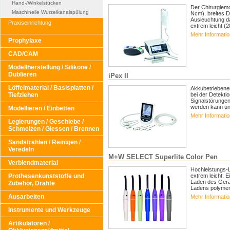
Hand-/Winkelstücken
Der Chirurgiemo
Maschinelle Wurzelkanalspülung
Ncm), breites 
Ausleuchtung da
Praxiseinrichtung
extrem leicht (2
Mehr Informati
Prophylaxe
CAD/CAM
Modellherstellung / Silikone /
Dublieren
iPex II
Löffelmaterial / Basisplatten /
Akkubetriebener
Tiefziehen
bei der Detektio
Signalstörungen
werden kann un
Modellieren / Einbetten
Mehr Informati
Legierungen / Geschiebe /
Schmelzen / Giessen / Brennen
Sandstrahlen / Reinigen /
Veredeln
M+W SELECT Superlite Color Pen
Verblendmaterial
Hochleistungs-
Prothesenkunststoffe und
extrem leicht. 
Laden des Gerät
Zubehör, Drähte
Ladens polymeris
Ausarbeiten
Mehr Informati
Instrumente und Werkzeuge
Artikulatoren /