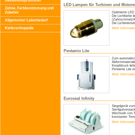
Okklusionsprüfmittel
LED Lampen für Turbinen und Motore
Zähne, Farbbestimmung und
Zubehör
Optimierte LED
Die Lichtfarbe l
(Zahnschmelz/K
Allgemeiner Laborbedarf
Die Lichtintensitä
Kieferorthopädie
Mehr Informati
Pentamix Lite
Zum automatisc
Abformmateriali
Knopfdruck liefe
Pentamix Lite ein
Mehr Informati
Euroseal Infinity
Siegelgerät zu
Sterilgutverpac
Wechseln von Te
konstanter Temp
Mehr Informati