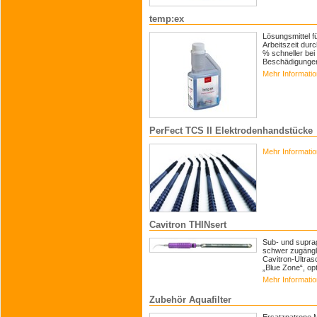
temp:ex
Lösungsmittel f
Arbeitszeit dur
% schneller be
Beschädigungen
Mehr Informati
PerFect TCS II Elektrodenhandstücke
Mehr Informati
Cavitron THINsert
Sub- und supra
schwer zugängli
Cavitron-Ultras
„Blue Zone“, op
Mehr Informati
Zubehör Aquafilter