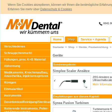
Wenn Sie Cookies akzeptieren, können wir Ihnen die bestmögliche Erfahrung
Erfahren Sie mehr über
Datenschutz & Cookies
0041 8
Home
Shop
Service + Agenda
Verschiedenes
Startseite
>
Shop
>
Geräte, Praxiseinrichtung
Schnäppchenmarkt
Geräte
Füllungen, prov. K+B Material
Sonderangebote:
Abformung
Simplee Scaler Ansätze
Medikamente, Knochenaufbau,
Anästhetika, Injektionsspritzen
ZEG Ansätze aus
Ultraschallscale
Röntgen
Mehr Informati
Einmalartikel
Instrumente
Empfehlungen aus diesem Kapitel:
Desinfektion/Reinigung/Sterilisation
Synea Fusion Turbinen
Rotierende Instrumente, Polier-
Turbinenserie f