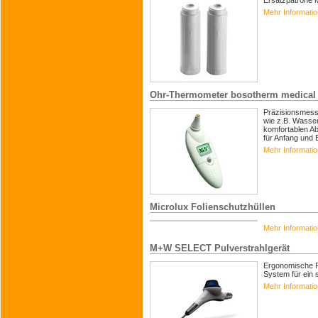
Ersatzpatrone M
Mehr Informati
Ohr-Thermometer bosotherm medical
Präzisionsmess
wie z.B. Wasser
komfortablen Ab
für Anfang und E
Mehr Informati
Microlux Folienschutzhüllen
Mehr Informati
M+W SELECT Pulverstrahlgerät
Ergonomische F
System für ein 
Mehr Informati