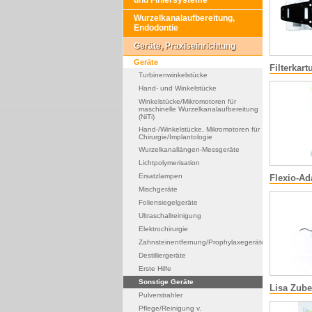
und Finiersysteme
Wurzelkanalaufbereitung,
Endodontie
Geräte, Praxiseinrichtung
Geräte
Filterkar
Turbinenwinkelstücke
Hand- und Winkelstücke
Winkelstücke/Mikromotoren für
maschinelle Wurzelkanalaufbereitung
(NiTi)
Hand-/Winkelstücke, Mikromotoren für
Chirurgie/Implantologie
Wurzelkanallängen-Messgeräte
Lichtpolymerisation
Ersatzlampen
Flexio-Ad
Mischgeräte
Foliensiegelgeräte
Ultraschallreinigung
Elektrochirurgie
Zahnsteinentfernung/Prophylaxegeräte
Destilliergeräte
Erste Hilfe
Sonstige Geräte
Lisa Zub
Pulverstrahler
Pflege/Reinigung v.