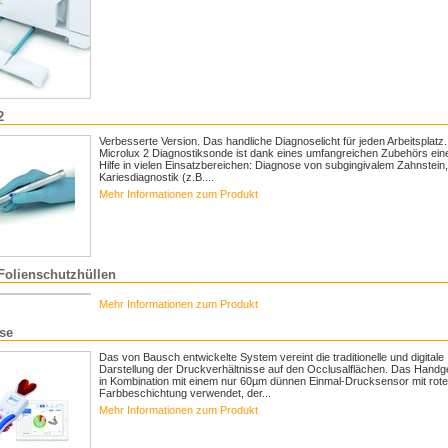
2
Verbesserte Version. Das handliche Diagnoselicht für jeden Arbeitsplatz.
Microlux 2 Diagnostiksonde ist dank eines umfangreichen Zubehörs ein
Hilfe in vielen Einsatzbereichen: Diagnose von subgingivalem Zahnstein,
Kariesdiagnostik (z.B....
Mehr Informationen zum Produkt
Folienschutzhüllen
Mehr Informationen zum Produkt
se
Das von Bausch entwickelte System vereint die traditionelle und digitale
Darstellung der Druckverhältnisse auf den Occlusalflächen. Das Handge
in Kombination mit einem nur 60µm dünnen Einmal-Drucksensor mit rote
Farbbeschichtung verwendet, der...
Mehr Informationen zum Produkt