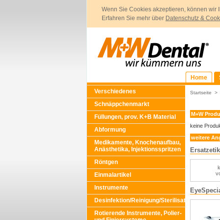
Wenn Sie Cookies akzeptieren, können wir I
Erfahren Sie mehr über
Datenschutz & Cook
Home
Verschiedenes
Startseite
Schnäppchenmarkt
M+W Produ
Füllungen, prov. K+B Material
keine Produ
Abformung
weitere An
Medikamente, Knochenaufbau,
Anästhetika, Injektionsspritzen
Ersatzeti
Röntgen
k
v
Einmalartikel
Instrumente
EyeSpeci
Desinfektion/Reinigung/Sterilisation
Rotierende Instrumente, Polier-