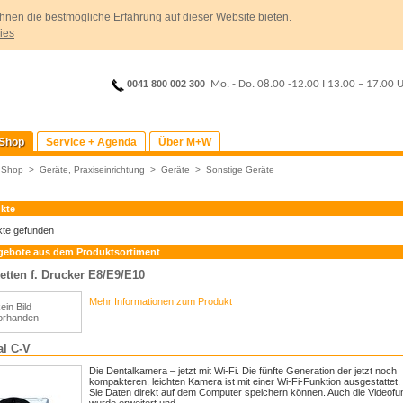
hnen die bestmögliche Erfahrung auf dieser Website bieten.
ies
0041 800 002 300
Mo. - Do. 08.00 -12.00
I
13.00 – 17.00 
Shop
Service + Agenda
Über M+W
>
Shop
>
Geräte, Praxiseinrichtung
>
Geräte
>
Sonstige Geräte
kte
kte gefunden
gebote aus dem Produktsortiment
ketten f. Drucker E8/E9/E10
Mehr Informationen zum Produkt
ein Bild
orhanden
al C-V
Die Dentalkamera – jetzt mit Wi-Fi. Die fünfte Generation der jetzt noch
kompakteren, leichten Kamera ist mit einer Wi-Fi-Funktion ausgestattet, 
Sie Daten direkt auf dem Computer speichern können. Auch die Videofu