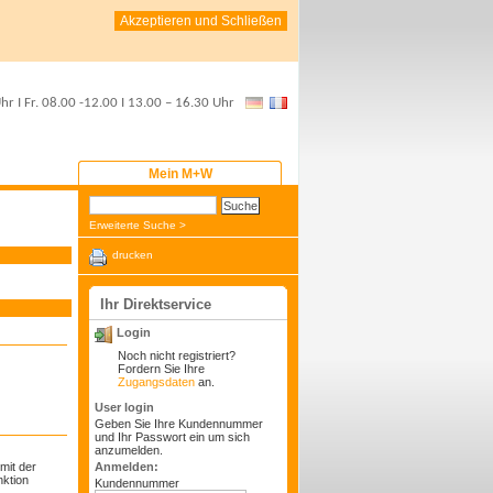
Akzeptieren und Schließen
Uhr
I Fr.
08.00 -12.00
I
13.00 – 16.30 Uhr
Mein M+W
Erweiterte Suche >
drucken
Ihr Direktservice
Login
Noch nicht registriert?
Fordern Sie Ihre
Zugangsdaten
an.
User login
Geben Sie Ihre Kundennummer
und Ihr Passwort ein um sich
anzumelden.
mit der
Anmelden:
nktion
Kundennummer