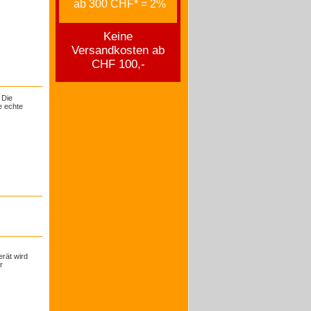
ab 300 CHF* = 2%
Keine
Versandkosten ab
CHF 100,-
 Die
e echte
rät wird
r