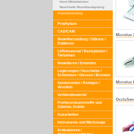
Hand-/Winkelstücken
Maschinelle Wurzelkanalspülung
Praxiseinrichtung
Prophylaxe
CAD/CAM
Microlux 
Modellherstellung / Silikone /
Dublieren
Löffelmaterial / Basisplatten /
Tiefziehen
Modellieren / Einbetten
Legierungen / Geschiebe /
Schmelzen / Giessen / Brennen
Microlux 
Sandstrahlen / Reinigen /
Veredeln
Verblendmaterial
OccluSen
Prothesenkunststoffe und
Zubehör, Drähte
Ausarbeiten
Instrumente und Werkzeuge
Artikulatoren /