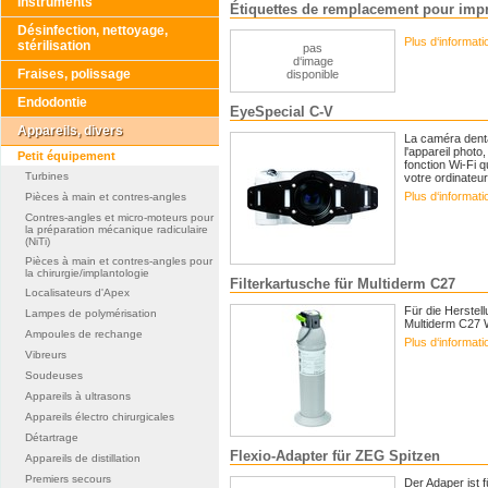
Instruments
Étiquettes de remplacement pour imp
Désinfection, nettoyage,
Plus d‘informat
stérilisation
pas
d‘image
Fraises, polissage
disponible
Endodontie
EyeSpecial C-V
Appareils, divers
La caméra denta
l'appareil phot
Petit équipement
fonction Wi-Fi 
Turbines
votre ordinateur.
Plus d‘informat
Pièces à main et contres-angles
Contres-angles et micro-moteurs pour
la préparation mécanique radiculaire
(NiTi)
Pièces à main et contres-angles pour
la chirurgie/implantologie
Filterkartusche für Multiderm C27
Localisateurs d'Apex
Für die Herstel
Lampes de polymérisation
Multiderm C27 
Ampoules de rechange
Plus d‘informat
Vibreurs
Soudeuses
Appareils à ultrasons
Appareils électro chirurgicales
Détartrage
Flexio-Adapter für ZEG Spitzen
Appareils de distillation
Premiers secours
Der Adaper ist f