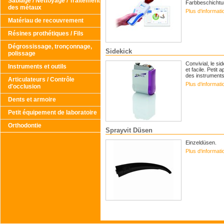
Sablage / Nettoyage / Traitement
Farbbeschichtun
des métaux
Plus d‘informat
Matériau de recouvrement
Résines prothétiques / Fils
Dégrossissage, tronçonnage,
Sidekick
polissage
Convivial, le si
Instruments et outils
et facile. Petit 
des instruments 
Articulateurs / Contrôle
Plus d‘informat
d'occlusion
Dents et armoire
Petit équipement de laboratoire
Orthodontie
Sprayvit Düsen
Einzeldüsen.
Plus d‘informat