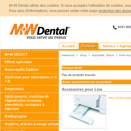
M+W Dental utilise des cookies. Si vous acceptez l'utilisation de cookies, no
Pour plus d'informations, vous pouvez visiter notre page
protection des donn
0041 80
Accueil
Produits
Service + Agend
M+W SELECT
mwdental
>
shop
>
Appareils, divers
>
Petit éq
Offres spéciales
Produit M+W
Nouveautés Cabinet
Pas de produits trouvés
Matériaux pour obturations et C
+ B
Autre assortiment de ce produit
Empreintes
Accessoires pour Lisa
Médicaments, matériau de
Plus d‘informat
régénération osseuse,
anesthésie, seringues à
injection
Radiographie
Hygiène, articles à usage unique