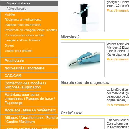
geeignet. Er bi
Appareils divers
einem 16 mm An
Aéropolisseurs
Plus d‘informat
Mobilier
Récipients à médicaments
Plateaux pour instruments
Protection du visage/auditive, lunettes
Contention des dents mobile
Microlux 2
Lampes à alcool, brûleurs
Verbesserte Ver
Divers
Microlux 2 Diag
Jouets pour enfants
Hilfe in vielen
Kariesdiagnostik
Plus d‘informat
Prophylaxie
Nouveautés Laboratoire
CAD/CAM
Microlux Sonde diagnostic
Confection des modèles /
Silicones / Duplication
La lumière diag
Microlux est, g
Matériaux pour porte-
beaucoup de doma
empreintes / Plaques de base /
approximale),...
Façonnage
Plus d‘informat
Modelage / Mise en revétement
OccluSense
Alliages / Attachements / Fondre
Das von Bausch e
/ Coulée / Brûleurs
Darstellung der
in Kombination 